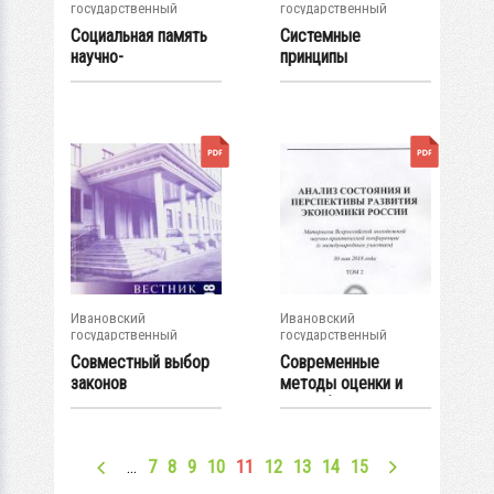
государственный
государственный
энергетический...
энергетический...
Социальная память
Системные
научно-
принципы
педагогической...
построения
документационного..
.
Ивановский
Ивановский
государственный
государственный
энергетический...
энергетический...
Совместный выбор
Современные
законов
методы оценки и
регулирования АРВ
способы снижения...
СД и...
…
7
8
9
10
11
12
13
14
15