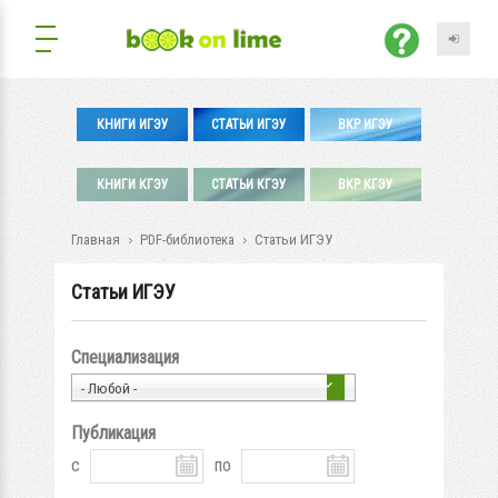
КНИГИ ИГЭУ
СТАТЬИ ИГЭУ
ВКР ИГЭУ
КНИГИ КГЭУ
СТАТЬИ КГЭУ
ВКР КГЭУ
Главная
PDF-библиотека
Статьи ИГЭУ
Статьи ИГЭУ
Специализация
- Любой -
Публикация
с
по