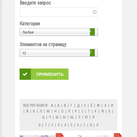
Введите запрос
Категория
Любая
Элементов на страницу
12
ВСЕ PDF-КНИГИ:
А
|
Б
|
В
|
Г
|
Д
|
Е
|
Ё
|
Ж
|
З
|
И
|
Й
|
К
|
Л
|
М
|
Н
|
О
|
П
|
Р
|
С
|
Т
|
У
|
Ф
|
Х
|
Ц
|
Ч
|
Ш
|
Ы
|
Щ
|
Э
|
Ю
|
Я
0
|
1
|
2
|
3
|
4
|
5
|
6
|
7
|
8
|
9