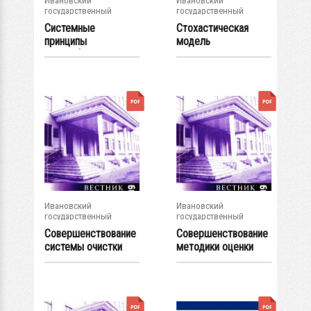
Ивановский
Ивановский
государственный
государственный
энергетический...
энергетический...
Системные
Стохастическая
принципы
модель
классификации в
индукционной
документной...
зарядки...
Ивановский
Ивановский
государственный
государственный
энергетический...
энергетический...
Совершенствование
Совершенствование
системы очистки
методики оценки
доменного газа
стоимости...