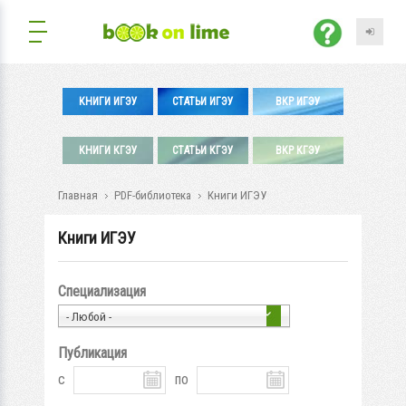
КНИГИ ИГЭУ
СТАТЬИ ИГЭУ
ВКР ИГЭУ
КНИГИ КГЭУ
СТАТЬИ КГЭУ
ВКР КГЭУ
Главная
PDF-библиотека
Книги ИГЭУ
Книги ИГЭУ
Специализация
- Любой -
Публикация
с
по