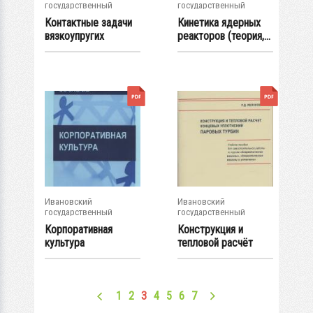
государственный
государственный
энергетический...
энергетический...
Контактные задачи
Кинетика ядерных
вязкоупругих
реакторов (теория,...
материалов в...
Ивановский
Ивановский
государственный
государственный
энергетический...
энергетический...
Корпоративная
Конструкция и
культура
тепловой расчёт
концевых
уплотнений...
1
2
3
4
5
6
7