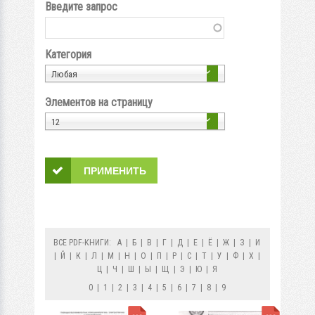
Введите запрос
Категория
Любая
Элементов на страницу
12
ВСЕ PDF-КНИГИ:
А
|
Б
|
В
|
Г
|
Д
|
Е
|
Ё
|
Ж
|
З
|
И
|
Й
|
К
|
Л
|
М
|
Н
|
О
|
П
|
Р
|
С
|
Т
|
У
|
Ф
|
Х
|
Ц
|
Ч
|
Ш
|
Ы
|
Щ
|
Э
|
Ю
|
Я
0
|
1
|
2
|
3
|
4
|
5
|
6
|
7
|
8
|
9