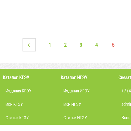
1
2
3
4
5
Каталог КГЭУ
Каталог ИГЭУ
Связат
+7 (
Издания КГЭУ
Издания ИГЭУ
admin
ВКР КГЭУ
ВКР ИГЭУ
Вкон
Статьи КГЭУ
Статьи ИГЭУ