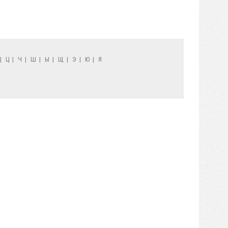
|
Ц
|
Ч
|
Ш
|
Ы
|
Щ
|
Э
|
Ю
|
Я