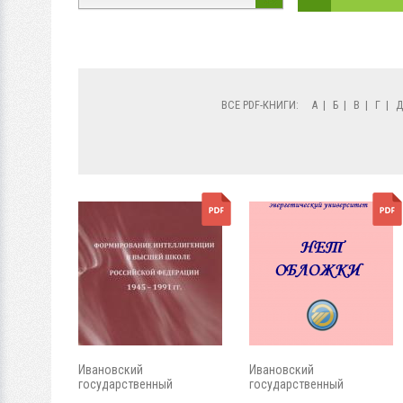
ВСЕ PDF-КНИГИ:
А
|
Б
|
В
|
Г
|
Ивановский
Ивановский
государственный
государственный
энергетический...
энергетический...