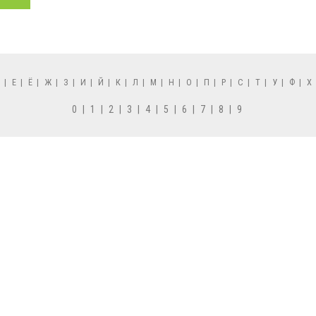
Д
|
Е
|
Ё
|
Ж
|
З
|
И
|
Й
|
К
|
Л
|
М
|
Н
|
О
|
П
|
Р
|
С
|
Т
|
У
|
Ф
|
Х
0
|
1
|
2
|
3
|
4
|
5
|
6
|
7
|
8
|
9