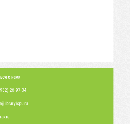
ься с нами
4932) 26-97-34
@library.ispu.ru
такте