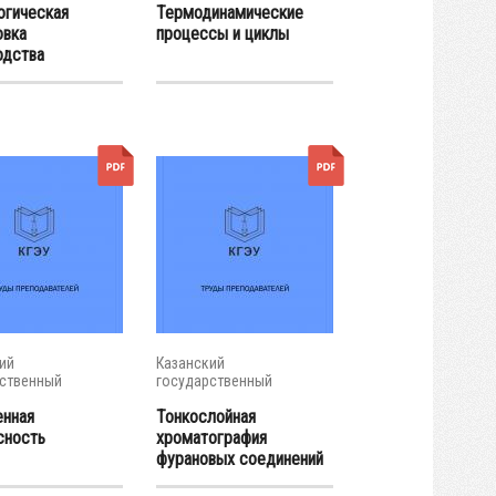
огическая
Термодинамические
овка
процессы и циклы
одства
алов
ий
Казанский
ственный
государственный
ческий...
энергетический...
енная
Тонкослойная
сность
хроматография
фурановых соединений
в...