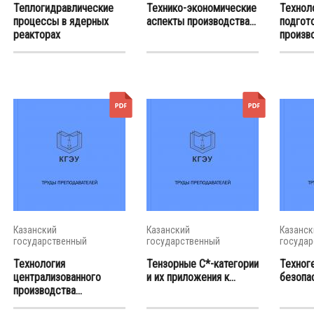
Теплогидравлические
Технико-экономические
Технол
процессы в ядерных
аспекты производства...
подгот
реакторах
произв
матери
Казанский
Казанский
Казанск
государственный
государственный
государ
энергетический...
энергетический...
энергети
Технология
Тензорные С*-категории
Техног
централизованного
и их приложения к...
безопа
производства...