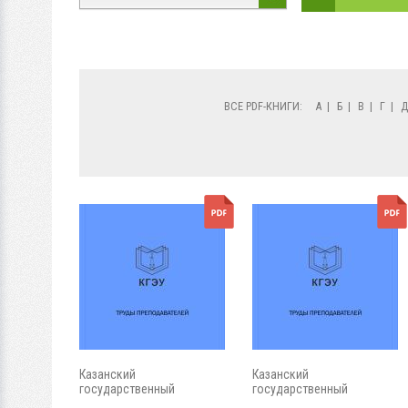
ВСЕ PDF-КНИГИ:
А
|
Б
|
В
|
Г
|
Казанский
Казанский
государственный
государственный
энергетический...
энергетический...