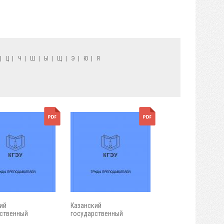
|
Ц
|
Ч
|
Ш
|
Ы
|
Щ
|
Э
|
Ю
|
Я
ий
Казанский
ственный
государственный
ческий...
энергетический...