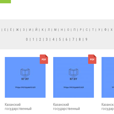
Д
|
Е
|
Ё
|
Ж
|
З
|
И
|
Й
|
К
|
Л
|
М
|
Н
|
О
|
П
|
Р
|
С
|
Т
|
У
|
Ф
|
Х
0
|
1
|
2
|
3
|
4
|
5
|
6
|
7
|
8
|
9
Казанский
Казанский
Казанск
государственный
государственный
государ
энергетический...
энергетический...
энергети