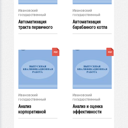
Ивановский
Ивановский
государственный
государственный
энергетический...
энергетический...
Автоматизация
Автоматизация
тракта первичного
барабанного котла
парапрямоточного...
ТГМ-104
Ивановский
Ивановский
государственный
государственный
энергетический...
энергетический...
Анализ
Анализ и оценка
корпоративной
эффективности
социальной
управления...
ответственности...