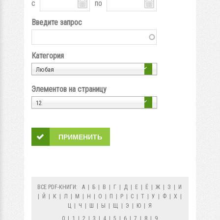
с
по
Введите запрос
Категория
Любая
Элементов на страницу
12
ВСЕ PDF-КНИГИ:
А
|
Б
|
В
|
Г
|
Д
|
Е
|
Ё
|
Ж
|
З
|
И
|
Й
|
К
|
Л
|
М
|
Н
|
О
|
П
|
Р
|
С
|
Т
|
У
|
Ф
|
Х
|
Ц
|
Ч
|
Ш
|
Ы
|
Щ
|
Э
|
Ю
|
Я
0
|
1
|
2
|
3
|
4
|
5
|
6
|
7
|
8
|
9