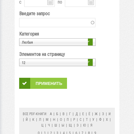
с
по
Введите запрос
Категория
Любая
Элементов на страницу
12
ВСЕ PDF-КНИГИ:
А
|
Б
|
В
|
Г
|
Д
|
Е
|
Ё
|
Ж
|
З
|
И
|
Й
|
К
|
Л
|
М
|
Н
|
О
|
П
|
Р
|
С
|
Т
|
У
|
Ф
|
Х
|
Ц
|
Ч
|
Ш
|
Ы
|
Щ
|
Э
|
Ю
|
Я
0
|
1
|
2
|
3
|
4
|
5
|
6
|
7
|
8
|
9