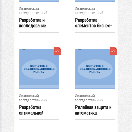
Ивановский
Ивановский
государственный
государственный
энергетический...
энергетический...
Разработка и
Разработка
исследование
элементов бизнес-
сварочного...
плана малого...
Ивановский
Ивановский
государственный
государственный
энергетический...
энергетический...
Разработка
Релейная защита и
оптимальной
автоматика
системы
параллельных
теплоснабжения...
линий...