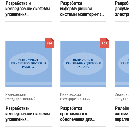
Разработка и
Разработка
Разраб
исследование системы
информационной
докуме
управления...
системы мониторинга...
электри
Ивановский
Ивановский
Иванов
государственный
государственный
государ
энергетический...
энергетический...
энергети
Разработкаи
Разработка
Релейн
исследование системы
программного
автома
управления...
обеспечения для...
паралле