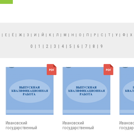
Д
|
Е
|
Ё
|
Ж
|
З
|
И
|
Й
|
К
|
Л
|
М
|
Н
|
О
|
П
|
Р
|
С
|
Т
|
У
|
Ф
|
Х
0
|
1
|
2
|
3
|
4
|
5
|
6
|
7
|
8
|
9
Ивановский
Ивановский
Иванов
государственный
государственный
государ
энергетический...
энергетический...
энергети