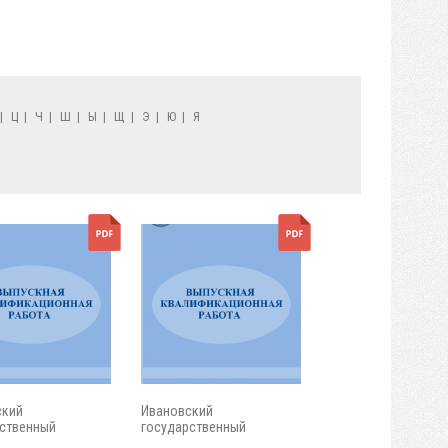
|
Ц
|
Ч
|
Ш
|
Ы
|
Щ
|
Э
|
Ю
|
Я
ский
Ивановский
ственный
государственный
ческий...
энергетический...