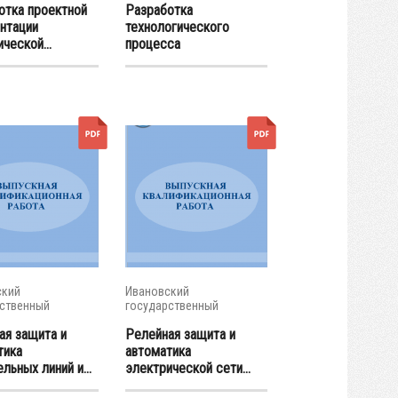
отка проектной
Разработка
нтации
технологического
ческой...
процесса
механической...
ский
Ивановский
ственный
государственный
ческий...
энергетический...
ая защита и
Релейная защита и
тика
автоматика
льных линий и...
электрической сети...