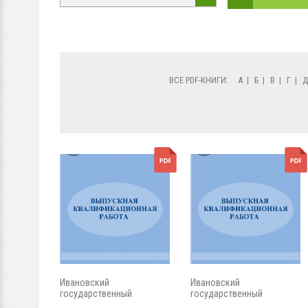
ВСЕ PDF-КНИГИ:
А
|
Б
|
В
|
Г
|
Ивановский
Ивановский
государственный
государственный
энергетический...
энергетический...