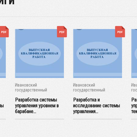
иги
Ивановский
Ивановский
Ив
государственный
государственный
го
энергетический...
энергетический...
эне
Разработка системы
Разработка и
Ра
мы
управления уровнем в
исследование системы
уп
барабане...
управления...
те