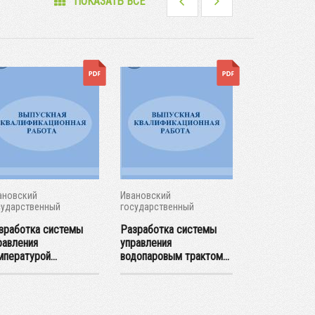
ПОКАЗАТЬ ВСЕ
ановский
Ивановский
Ивановский
сударственный
государственный
государствен
ргетический...
энергетический...
энергетический
зработка системы
Разработка системы
Разработка 
равления
управления
управления
мпературой...
водопаровым трактом...
температурой.