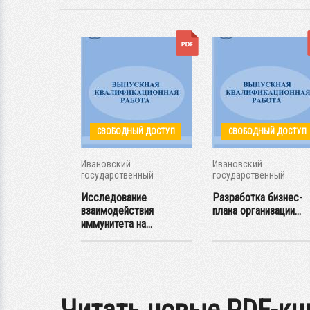
ЫЙ ДОСТУП
СВОБОДНЫЙ ДОСТУП
СВОБОДНЫЙ ДОСТУП
Ивановский
Ивановский
енный
государственный
государственный
кий...
энергетический...
энергетический...
е
Исследование
Разработка бизнес-
ости
взаимодействия
плана организации...
рования
иммунитета на...