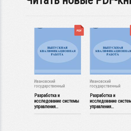
Читать новые PDF-кн
Ивановский
Ивановский
енный
государственный
государственный
кий...
энергетический...
энергетический...
вание и
Разработка и
Разработка и
 системы...
исследование системы
исследование систе
управления...
управления...