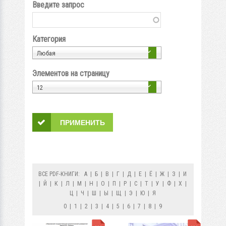
Введите запрос
Категория
Любая
Элементов на страницу
12
ВСЕ PDF-КНИГИ:
А
|
Б
|
В
|
Г
|
Д
|
Е
|
Ё
|
Ж
|
З
|
И
|
Й
|
К
|
Л
|
М
|
Н
|
О
|
П
|
Р
|
С
|
Т
|
У
|
Ф
|
Х
|
Ц
|
Ч
|
Ш
|
Ы
|
Щ
|
Э
|
Ю
|
Я
0
|
1
|
2
|
3
|
4
|
5
|
6
|
7
|
8
|
9