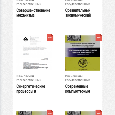
Ивановский
Ивановский
государственный
государственный
энергетический...
энергетический...
Совершенствование
Сравнительный
механизма
экономический
управления
анализ развитых и...
рисками...
Ивановский
Ивановский
государственный
государственный
энергетический...
энергетический...
Синергетические
Современные
процессы в
компьютерные
магнитных
тренажеры блоков
жидкостях
ПГУ