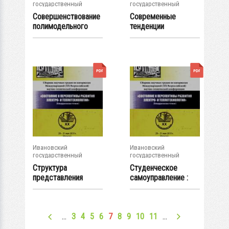
государственный
государственный
энергетический...
энергетический...
Совершенствование
Современные
полимодельного
тенденции
комплекса для...
коммуникационной
политики...
Ивановский
Ивановский
государственный
государственный
энергетический...
энергетический...
Структура
Студенческое
представления
самоуправление :
студентов о
переосмысление...
терроризме
…
3
4
5
6
7
8
9
10
11
…