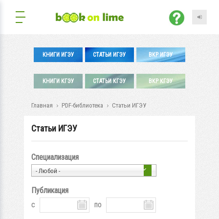
КНИГИ ИГЭУ
СТАТЬИ ИГЭУ
ВКР ИГЭУ
КНИГИ КГЭУ
СТАТЬИ КГЭУ
ВКР КГЭУ
Главная
PDF-библиотека
Статьи ИГЭУ
Статьи ИГЭУ
Специализация
- Любой -
Публикация
с
по