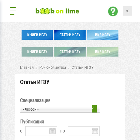
КНИГИ ИГЭУ
СТАТЬИ ИГЭУ
ВКР ИГЭУ
КНИГИ КГЭУ
СТАТЬИ КГЭУ
ВКР КГЭУ
Главная
PDF-библиотека
Статьи ИГЭУ
Статьи ИГЭУ
Специализация
- Любой -
Публикация
с
по