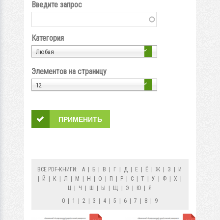
Введите запрос
Категория
Любая
Элементов на страницу
12
ВСЕ PDF-КНИГИ:
А
|
Б
|
В
|
Г
|
Д
|
Е
|
Ё
|
Ж
|
З
|
И
|
Й
|
К
|
Л
|
М
|
Н
|
О
|
П
|
Р
|
С
|
Т
|
У
|
Ф
|
Х
|
Ц
|
Ч
|
Ш
|
Ы
|
Щ
|
Э
|
Ю
|
Я
0
|
1
|
2
|
3
|
4
|
5
|
6
|
7
|
8
|
9