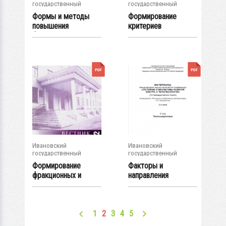
государственный
государственный
энергетический...
энергетический...
Формы и методы
Формирование
повышения
критериев
финансовой
оптимальности
устойчивости...
мехатронных...
Ивановский
Ивановский
государственный
государственный
энергетический...
энергетический...
Формирование
Факторы и
фракционных и
направления
энергетических
развития
потоков...
современной...
1
2
3
4
5