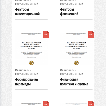
Ивановский
Ивановский
государственный
государственный
энергетический...
энергетический...
Факторы
Факторы
инвестиционной
финансовой
активности...
безопасности
газодобывающей...
Ивановский
Ивановский
государственный
государственный
энергетический...
энергетический...
Формирование
Финансовая
пирамиды
политика и оценка
инвестиционной...
инвестиционных...