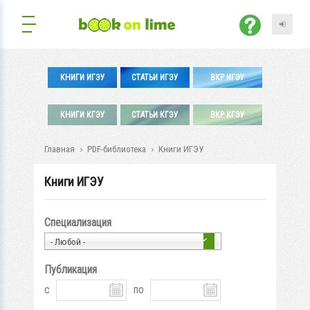
КНИГИ ИГЭУ
СТАТЬИ ИГЭУ
ВКР ИГЭУ
КНИГИ КГЭУ
СТАТЬИ КГЭУ
ВКР КГЭУ
Главная
PDF-библиотека
Книги ИГЭУ
Книги ИГЭУ
Специализация
- Любой -
Публикация
с
по