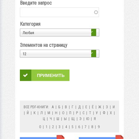
Введите запрос
Категория
Любая
Элементов на страницу
12
ВСЕ PDF-КНИГИ:
А
|
Б
|
В
|
Г
|
Д
|
Е
|
Ё
|
Ж
|
З
|
И
|
Й
|
К
|
Л
|
М
|
Н
|
О
|
П
|
Р
|
С
|
Т
|
У
|
Ф
|
Х
|
Ц
|
Ч
|
Ш
|
Ы
|
Щ
|
Э
|
Ю
|
Я
0
|
1
|
2
|
3
|
4
|
5
|
6
|
7
|
8
|
9