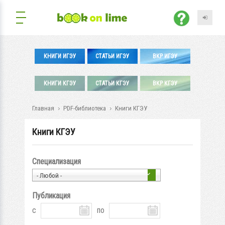
КНИГИ ИГЭУ
СТАТЬИ ИГЭУ
ВКР ИГЭУ
КНИГИ КГЭУ
СТАТЬИ КГЭУ
ВКР КГЭУ
Главная
PDF-библиотека
Книги КГЭУ
Книги КГЭУ
Специализация
- Любой -
Публикация
с
по