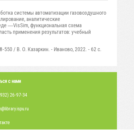
работка системы автоматизации газовоздушного
елирование, аналитические
еде ―VisSim, функциональная схема
ласть применения результатов: учебный
50 / В. О. Казаркин. - Иваново, 2022. - 62 с.
ься с нами
4932) 26-97-34
@library.ispu.ru
такте