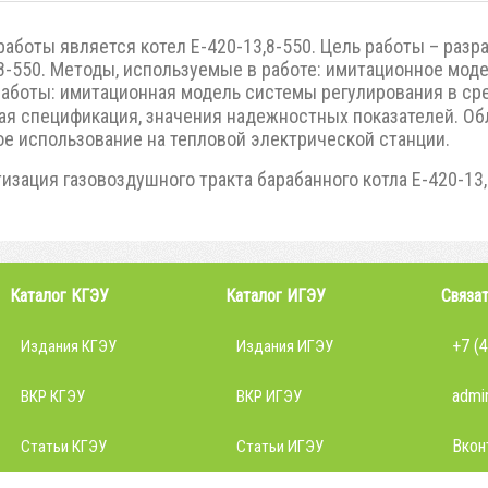
аботы является котел Е-420-13,8-550. Цель работы – раз
,8-550. Методы, используемые в работе: имитационное мод
работы: имитационная модель системы регулирования в ср
ная спецификация, значения надежностных показателей. Об
ое использование на тепловой электрической станции.
изация газовоздушного тракта барабанного котла Е-420-13,8-5
Каталог КГЭУ
Каталог ИГЭУ
Связат
+7 (
Издания КГЭУ
Издания ИГЭУ
admin
ВКР КГЭУ
ВКР ИГЭУ
Вкон
Статьи КГЭУ
Статьи ИГЭУ