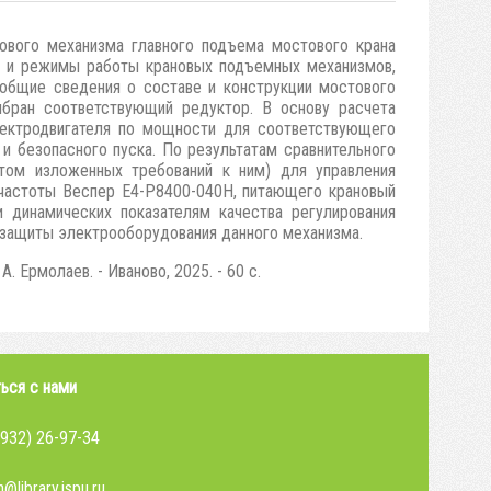
ового механизма главного подъема мостового крана
у и режимы работы крановых подъемных механизмов,
общие сведения о составе и конструкции мостового
бран соответствующий редуктор. В основу расчета
ектродвигателя по мощности для соответствующего
и безопасного пуска. По результатам сравнительного
етом изложенных требований к ним) для управления
 частоты Веспер Е4-Р8400-040Н, питающего крановый
 динамических показателям качества регулирования
 защиты электрооборудования данного механизма.
 Ермолаев. - Иваново, 2025. - 60 с.
ься с нами
4932) 26-97-34
@library.ispu.ru