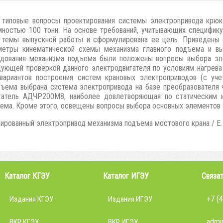
 типовые вопросы проектирования системы электропривода крюк
мностью 100 тонн. На основе требований, учитывающих специфик
ь темы выпускной работы и сформулирована ее цель. Приведены 
метры кинематической схемы механизма главного подъема и вы
удования механизма подъема были положены вопросы выбора эл
ующей проверкой данного электродвигателя по условиям нагрева 
вариантов построения систем крановых электроприводов (с уч
дъема выбрана система электропривода на базе преобразователя
гатель АДЧР200М8, наиболее довлетворяющая по статическим и
ема. Кроме этого, освещены вопросы выбора основных элементов
ированный электропривод механизма подъема мостового крана / Е. А.
Каталог КГЭУ
Каталог ИГЭУ
Связат
+7 (
Издания КГЭУ
Издания ИГЭУ
admin
ВКР КГЭУ
ВКР ИГЭУ