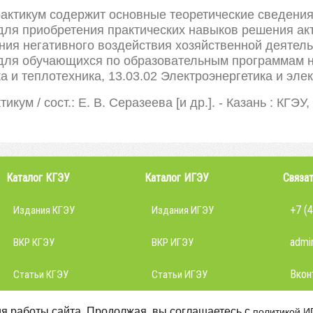
актикум содержит основные теоретические сведения,
ля приобретения практических навыков решения акт
ния негативного воздействия хозяйственной деятел
для обучающихся по образовательным программам н
а и теплотехника, 13.03.02 Электроэнергетика и эле
икум / сост.: Е. В. Серазеева [и др.]. - Казань : КГЭУ, 
Каталог КГЭУ
Каталог ИГЭУ
Связат
+7 (
Издания КГЭУ
Издания ИГЭУ
admin
ВКР КГЭУ
ВКР ИГЭУ
Вкон
Статьи КГЭУ
Статьи ИГЭУ
я работы сайта. Продолжая, вы соглашаетесь с
политикой И