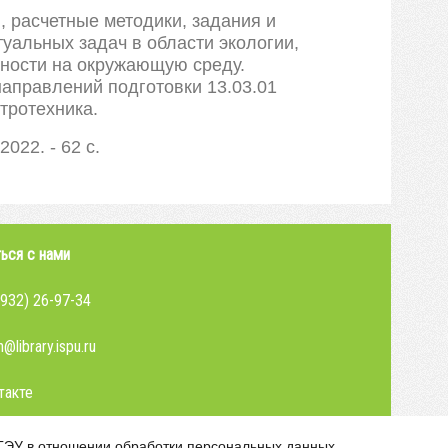
 расчетные методики, задания и
уальных задач в области экологии,
ьности на окружающую среду.
аправлений подготовки 13.03.01
ктротехника.
2022. - 62 с.
ься с нами
4932) 26-97-34
@library.ispu.ru
такте
.
ГЭУ в отношении обработки персональных данных