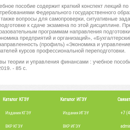
ебное пособие содержит краткий конспект лекций п
 требованиями Федерального государственного обра
 также вопросы для самопроверки, ситуативные зада
подготовке к сдаче экзамена по этой дисциплине. П
бразовательным программам направления подготовки
номика предприятий и организаций», «Бухгалтерский 
направленность (профиль) «Экономика и управление 
шателей курсов профессиональной переподготовки.
ы теории и управления финансами : учебное пособие /
019. - 85 с.
Каталог КГЭУ
Каталог ИГЭУ
Связат
+7 (
Издания КГЭУ
Издания ИГЭУ
admin
ВКР КГЭУ
ВКР ИГЭУ