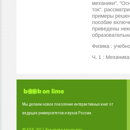
механики", "Ос
ток", рассматр
примеры решени
пособие включе
приведены нек
образовательн
Физика : учебно
Ч. 1 : Механик
Мы делаем новое поколение интерактивных книг от
ведущих университетов и вузов России.
© КДУ, 2017. Все права защищены.