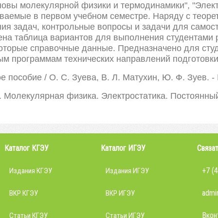
новы молекулярной физики и термодинамики", "Элект
иваемые в первом учебном семестре. Наряду с теор
я задач, контрольные вопросы и задачи для самост
на таблица вариантов для выполнения студентами р
оторые справочные данные. Предназначено для студ
ым программам технических направлений подготовки
е пособие / О. С. Зуева, В. Л. Матухин, Ю. Ф. Зуев. - 
а. Молекулярная физика. Электростатика. Постоянный т
Каталог КГЭУ
Каталог ИГЭУ
Связат
+7 (
Издания КГЭУ
Издания ИГЭУ
admin
ВКР КГЭУ
ВКР ИГЭУ
Вкон
Статьи КГЭУ
Статьи ИГЭУ