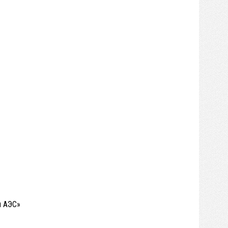
я АЭС»