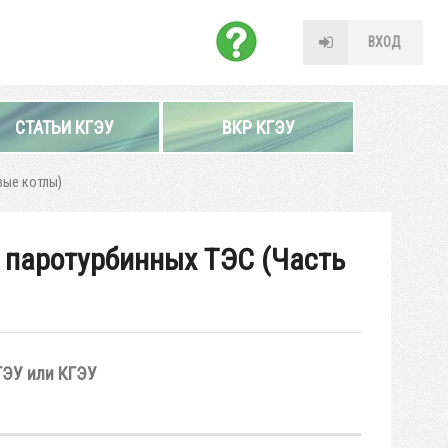
ВХОД
СТАТЬИ КГЭУ
ВКР КГЭУ
вые котлы)
 паротурбинных ТЭС (Часть
ГЭУ или КГЭУ