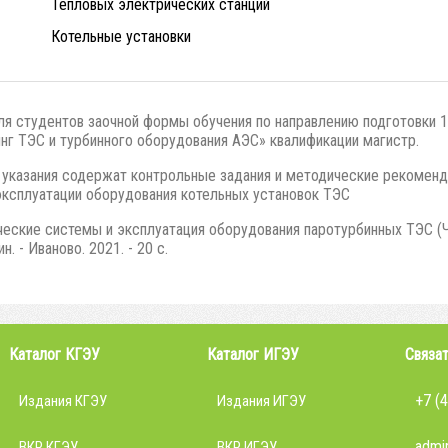
Тепловых электрических станций
Котельные установки
ля студентов заочной формы обучения по направлению подготовки 1
нг ТЭС и турбинного оборудования АЭС» квалификации магистр.
казания содержат контрольные задания и методические рекомендац
эксплуатации оборудования котельных установок ТЭС
ческие системы и эксплуатация оборудования паротурбинных ТЭС (Час
н. - Иваново. 2021. - 20 с.
Каталог КГЭУ
Каталог ИГЭУ
Связат
+7 (
Издания КГЭУ
Издания ИГЭУ
admin
ВКР КГЭУ
ВКР ИГЭУ