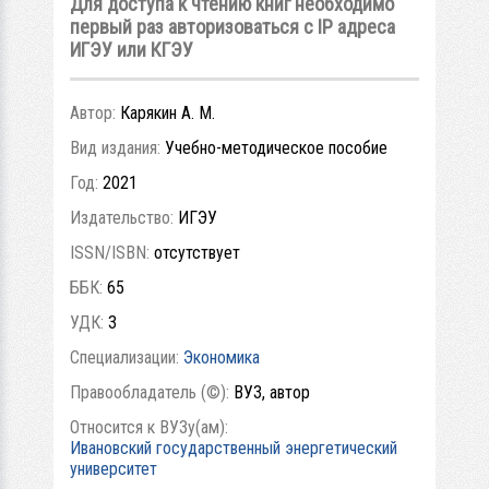
Для доступа к чтению книг необходимо
первый раз авторизоваться с IP адреса
ИГЭУ или КГЭУ
Автор:
Карякин А. М.
Вид издания:
Учебно-методическое пособие
Год:
2021
Издательство:
ИГЭУ
ISSN/ISBN:
отсутствует
ББК:
65
УДК:
3
Специализации:
Экономика
Правообладатель (©):
ВУЗ, автор
Относится к ВУЗу(ам):
Ивановский государственный энергетический
университет