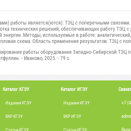
ами) работы является(ются): ТЭЦ с поперечными связями.
отка технических решений, обеспечивающих работу ТЭЦ с 
й энергии. Методы, используемые в работе: аналитический
пловая схема. Область применения результатов: ТЭЦ с п
лирование работы оборудования Западно-Сибирской ТЭЦ п
тфуллин. - Иваново, 2025. - 79 с.
Каталог КГЭУ
Каталог ИГЭУ
Связат
+7 (
Издания КГЭУ
Издания ИГЭУ
admin
ВКР КГЭУ
ВКР ИГЭУ
Вкон
Статьи КГЭУ
Статьи ИГЭУ