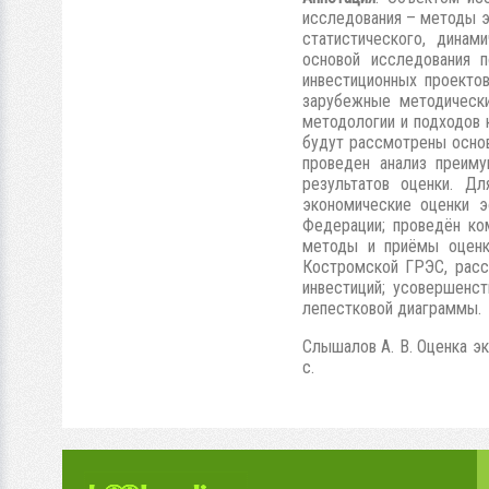
исследования – методы э
статистического, динам
основой исследования п
инвестиционных проекто
зарубежные методически
методологии и подходов 
будут рассмотрены основ
проведен анализ преим
результатов оценки. Д
экономические оценки э
Федерации; проведён ко
методы и приёмы оценки
Костромской ГРЭС, расс
инвестиций; усовершенс
лепестковой диаграммы.
Слышалов А. В. Оценка эк
с.