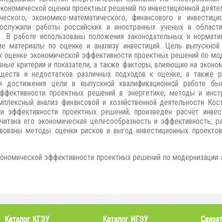
кономической оценки проектных решений по инвестиционной деяте
ического, экономико-математического, финансового и инвестици
ослужили работы российских и иностранных ученых в области 
в. В работе использованы положения законодательных и нормати
е материалы по оценке и анализу инвестиций. Цель выпускной
к оценке экономической эффективности проектных решений по мод
ные критерии и показатели, а также факторы, влияющие на эконо
уществ и недостатков различных подходов к оценке, а также 
ля достижения цели в выпускной квалификационной работе б
ффективности проектных решений в энергетике, методы и инст
мплексный анализ финансовой и хозяйственной деятельности Кос
 эффективности проектных решений; произведён расчёт инвест
читана его экономическая целесообразность и эффективность; р
твованы методы оценки рисков и выгод инвестиционных проектов
ономической эффективности проектных решений по модернизации эле
Каталог КГЭУ
Каталог ИГЭУ
Связат