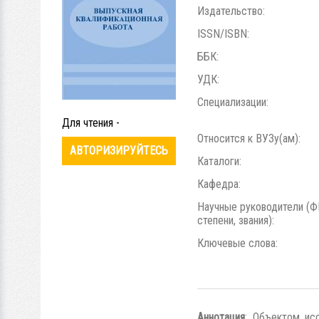
Издательство:
ISSN/ISBN:
ББК:
УДК:
Специализации:
Для чтения -
Относится к ВУЗу(ам):
АВТОРИЗИРУЙТЕСЬ
Каталоги:
Кафедра:
Научные руководители (Ф
степени, звания):
Ключевые слова:
Аннотация
: Объектом ис