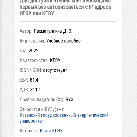
Для доступа к чтению книг необходимо
первый раз авторизоваться с IP адреса
ИГЭУ или КГЭУ
Автор:
Рахматуллина Д. Э.
Вид издания:
Учебное пособие
Год:
2022
Издательство:
КГЭУ
ISSN/ISBN:
отсутствует
ББК:
81.4
УДК:
811.1
Правообладатель (©):
ВУЗ
Относится к ВУЗу(ам):
Казанский государственный энергетический
университет
Каталоги:
Книги КГЭУ