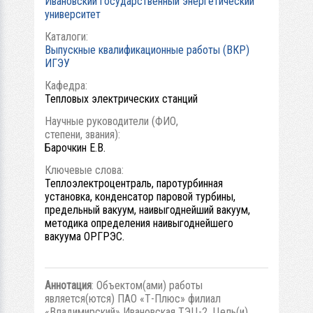
Ивановский государственный энергетический
университет
Каталоги:
Выпускные квалификационные работы (ВКР)
ИГЭУ
Кафедра:
Тепловых электрических станций
Научные руководители (ФИО,
степени, звания):
Барочкин Е.В.
Ключевые слова:
Теплоэлектроцентраль, паротурбинная
установка, конденсатор паровой турбины,
предельный вакуум, наивыгоднейший вакуум,
методика определения наивыгоднейшего
вакуума ОРГРЭС.
Аннотация
: Объектом(ами) работы
является(ются) ПАО «Т-Плюс» филиал
«Владимирский» Ивановская ТЭЦ-2. Цель(и)