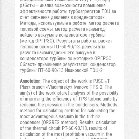
работы – анализ возможности повышения
эффективности работы турбоагрегатов ТЭЦ за
счет снижения давления в конденсаторах.
Методы, используемые в работе: метод расчета
тепловой схемы, метод расчета наивыгод-
нейшего вакуума в конденсаторе турбины
(метод ОРГРЭС). Результаты работы: расчет
тепловой схемы ПТ-60-90/13, результаты
расчета наивыгодней-шего вакуума в
конденсаторе турбины по методике ОРГРЭС.
Область применения результатов: конденсатор
турбины ПТ-60-90/13 Ивановской ТЭЦ-2.
Annotation
: The object of the work is PJSC «T-
Plus» branch «Vladimirsky» Ivanovo TPS-2. The
aim(s) of the work is(are) analysis of the possibility
of improving the efficiency of TPS turbine units by
reducing the pressure in the condensers. Methods:
method for calculating method for calculating the
most advantageous vacuum in the turbine
condenser (ORGRES method). Results: calculation
of the thermal circuit PT-60-90/13, results of
calculation of the most profitable vacuum in the