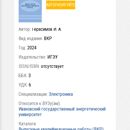
АВТОРИЗИРУЙТЕ
СЬ
Автор:
Герасимов И. А.
Вид издания:
ВКР
Год:
2024
Издательство:
ИГЭУ
ISSN/ISBN:
отсутствует
ББК:
3
УДК:
6
Специализации:
Электроника
Относится к ВУЗу(ам):
Ивановский государственный энергетический
университет
Каталоги:
Выпускные квалификационные работы (ВКР)