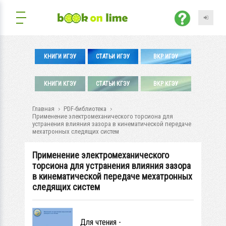
КНИГИ ИГЭУ
СТАТЬИ ИГЭУ
ВКР ИГЭУ
КНИГИ КГЭУ
СТАТЬИ КГЭУ
ВКР КГЭУ
Главная
PDF-библиотека
Применение электромеханического торсиона для
устранения влияния зазора в кинематической передаче
мехатронных следящих систем
Применение электромеханического
торсиона для устранения влияния зазора
в кинематической передаче мехатронных
следящих систем
Для чтения -