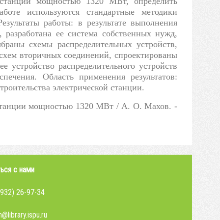
ростанции мощностью 1320 МВт, определить
боте используются стандартные методики
езультаты работы: в результате выполнения
 разработана ее система собственных нужд,
ыбраны схемы распределительных устройств,
 схем вторичных соединений, спроектированы
е устройство распределительного устройств
печения. Область применения результатов:
троительства электрической станции.
танции мощностью 1320 МВт / А. О. Махов. -
ься с нами
4932) 26-97-34
@library.ispu.ru