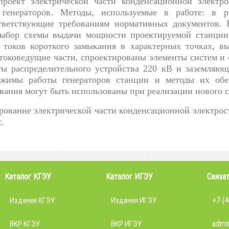
проект электрической части конденсационной элект
генераторов. Методы, используемые в работе: в ра
тветствующие требованиям нормативных документов. Р
ыбор схемы выдачи мощности проектируемой станции,
 токов короткого замыкания в характерных точках, в
токоведущие части, спроектированы элементы систем и
ы распределительного устройства 220 кВ и заземляюще
жимы работы генераторов станции и методы их обес
вания могут быть использованы при реализации нового с
рование электрической части конденсационной электрос
с.
Каталог КГЭУ
Каталог ИГЭУ
Связат
+7 (
Издания КГЭУ
Издания ИГЭУ
admin
ВКР КГЭУ
ВКР ИГЭУ