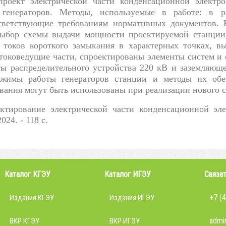
проект электрической части конденсационной элект
генераторов. Методы, используемые в работе: в ра
тветствующие требованиям нормативных документов. Р
ыбор схемы выдачи мощности проектируемой станции,
 токов короткого замыкания в характерных точках, в
токоведущие части, спроектированы элементы систем и
ы распределительного устройства 220 кВ и заземляюще
жимы работы генераторов станции и методы их обес
вания могут быть использованы при реализации нового с
ктирование электрической части конденсационной э
024. - 118 с.
Каталог КГЭУ
Каталог ИГЭУ
Связат
+7 (
Издания КГЭУ
Издания ИГЭУ
admin
ВКР КГЭУ
ВКР ИГЭУ