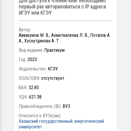
Для доступа к чтению книг необходимо
первый раз авторизоваться с IP адреса
ИГЭУ или КГЭУ
Автор:
Аввакумов М. В., Ахметвалеева Л. В., Потапов А.
А., Хуснутдинова А. Т.
Вид издания:
Практикум
Год:
2023
Издательство:
КГЭУ
ISSN/ISBN:
отсутствует
ББК:
32.85
УДК:
621.38
Правообладатель (©):
ВУЗ
Относится к ВУЗу(ам):
Казанский государственный энергетический
университет