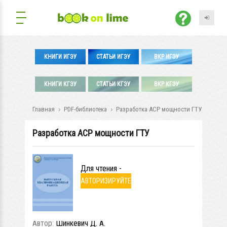
КНИГИ ИГЭУ
СТАТЬИ ИГЭУ
ВКР ИГЭУ
КНИГИ КГЭУ
СТАТЬИ КГЭУ
ВКР КГЭУ
Главная
PDF-библиотека
Разработка АСР мощности ГТУ
Разработка АСР мощности ГТУ
Для чтения -
АВТОРИЗИРУЙТЕ
СЬ
Автор:
Шинкевич Д. А.