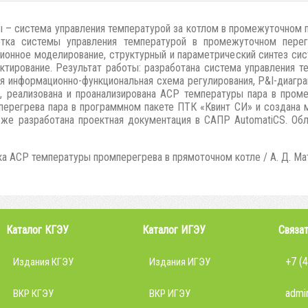
ы – система управления температурой за котлом в промежуточном
тка системы управления температурой в промежуточном перег
ионное моделирование, структурный и параметрический синтез сис
ктирование. Результат работы: разработана система управления т
ая информационно-функциональная схема регулирования, P&I-диагр
, реализована и проанализирована АСР температуры пара в проме
ерегрева пара в программном пакете ПТК «Квинт СИ» и создана 
 же разработана проектная документация в САПР AutomatiCS. Обл
а АСР температуры промперегрева в прямоточном котле / А. Д. Матв
Каталог КГЭУ
Каталог ИГЭУ
Связат
+7 (
Издания КГЭУ
Издания ИГЭУ
admin
ВКР КГЭУ
ВКР ИГЭУ