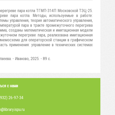
 перегреве пара котла ТГМП-314П Московской ТЭЦ-25.
реве пара котла. Методы, используемые в работе:
темы управления, теория автоматического управления,
емпературой пара в тракте промежуточного перегрева
амма, созданы математическая и имитационная модели
жуточном перегреве пара, реализована имитационная
мнемосхема для операторской станции в графическом
асть применения: управление в технических системах
еева. - Иваново, 2025. - 89 с.
ься с нами
4932) 26-97-34
@library.ispu.ru