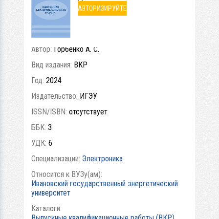
АВТОРИЗИРУЙТЕ
СЬ
Автор:
Горбенко А. С.
Вид издания:
ВКР
Год:
2024
Издательство:
ИГЭУ
ISSN/ISBN:
отсутствует
ББК:
3
УДК:
6
Специализации:
Электроника
Относится к ВУЗу(ам):
Ивановский государственный энергетический
университет
Каталоги:
Выпускные квалификационные работы (ВКР)