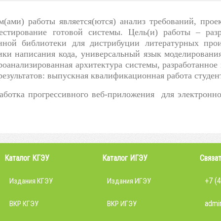
м(ами) работы является(ются) анализ требований, про
естирование готовой системы. Цель(и) работы – раз
нной библиотеки для дистрибуции литературных прои
ки написания кода, универсальный язык моделирования
проанализированная архитектура системы, разработанно
езультатов: выпускная квалификационная работа студен
аботка прогрессивного веб-приложения для электронно
Каталог КГЭУ
Каталог ИГЭУ
Связат
+7 (
Издания КГЭУ
Издания ИГЭУ
admin
ВКР КГЭУ
ВКР ИГЭУ