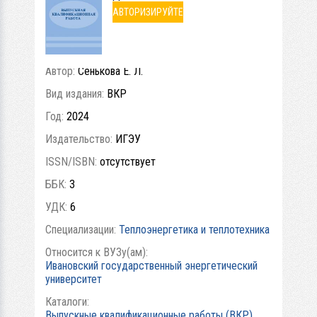
АВТОРИЗИРУЙТЕ
СЬ
Автор:
Сенькова Е. Л.
Вид издания:
ВКР
Год:
2024
Издательство:
ИГЭУ
ISSN/ISBN:
отсутствует
ББК:
3
УДК:
6
Специализации:
Теплоэнергетика и теплотехника
Относится к ВУЗу(ам):
Ивановский государственный энергетический
университет
Каталоги:
Выпускные квалификационные работы (ВКР)