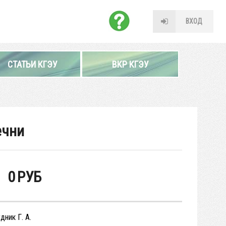
ВХОД
СТАТЬИ КГЭУ
ВКР КГЭУ
ечни
0
РУБ
дник Г. А.