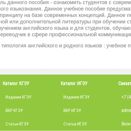
ль данного пособия - ознакомить студентов с совре
ого языкознания. Данное учебное пособие предусм
принципу на базе современных концепций. Данное п
ной или дополнительной литературы при обучении с
учением английского языка и для студентов, обуча
Переводчик в сфере профессиональной коммуникации
типология английского и родного языков : учебное по
Каталог КГЭУ
Каталог ИГЭУ
Связат
+7 (
Издания КГЭУ
Издания ИГЭУ
admin
ВКР КГЭУ
ВКР ИГЭУ
Вкон
Статьи КГЭУ
Статьи ИГЭУ