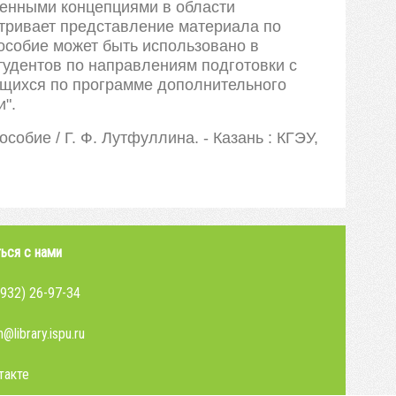
менными концепциями в области
атривает представление материала по
особие может быть использовано в
тудентов по направлениям подготовки с
ющихся по программе дополнительного
".
собие / Г. Ф. Лутфуллина. - Казань : КГЭУ,
ься с нами
4932) 26-97-34
@library.ispu.ru
такте