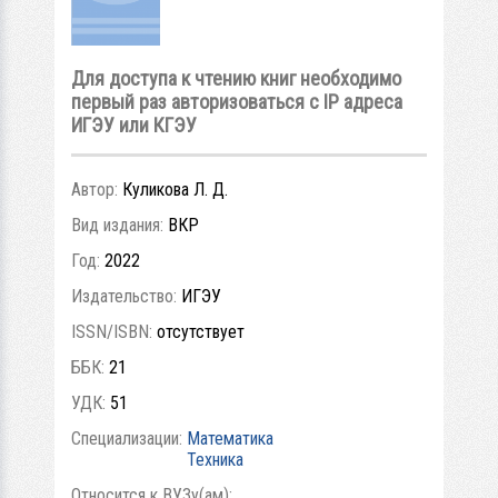
Для доступа к чтению книг необходимо
первый раз авторизоваться с IP адреса
ИГЭУ или КГЭУ
Автор:
Куликова Л. Д.
Вид издания:
ВКР
Год:
2022
Издательство:
ИГЭУ
ISSN/ISBN:
отсутствует
ББК:
21
УДК:
51
Специализации:
Математика
Техника
Относится к ВУЗу(ам):