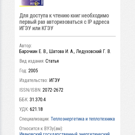
Для доступа к чтению книг необходимо
первый раз авторизоваться с IP адреса
ИГЭУ или КГЭУ
Автор:
Барочкин Е. В., Шатова И. А., Ледуховский Г. В.
Вид издания:
Статья
Год:
2005
Издательство:
ИГЭУ
ISSN/ISBN:
2072-2672
ББК:
31.370.4
УДК:
621.18
Специализации:
Теплоэнергетика и теплотехника
Относится к ВУЗу(ам):
Ивановский государственный энергетический