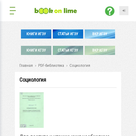
КНИГИ ИГЭУ
СТАТЬИ ИГЭУ
ВКР ИГЭУ
КНИГИ КГЭУ
СТАТЬИ КГЭУ
ВКР КГЭУ
Главная
PDF-библиотека
Социология
Социология