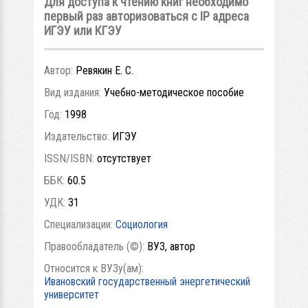
Для доступа к чтению книг необходимо
первый раз авторизоваться с IP адреса
ИГЭУ или КГЭУ
Автор:
Ревякин Е. С.
Вид издания:
Учебно-методическое пособие
Год:
1998
Издательство:
ИГЭУ
ISSN/ISBN:
отсутствует
ББК:
60.5
УДК:
31
Специализации:
Социология
Правообладатель (©):
ВУЗ, автор
Относится к ВУЗу(ам):
Ивановский государственный энергетический
университет