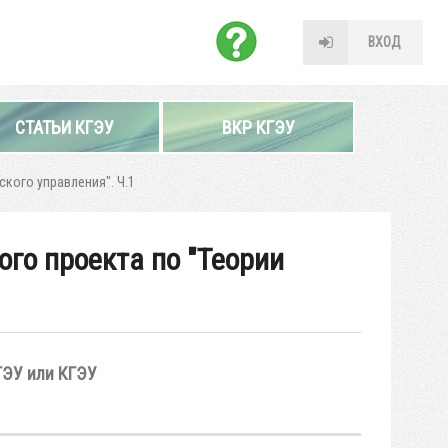
ВХОД
СТАТЬИ КГЭУ
ВКР КГЭУ
кого управления". Ч.1
го проекта по "Теории
ГЭУ или КГЭУ