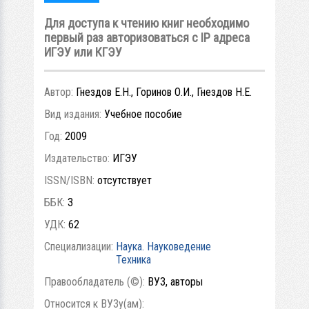
Для доступа к чтению книг необходимо
первый раз авторизоваться с IP адреса
ИГЭУ или КГЭУ
Автор:
Гнездов Е.Н., Горинов О.И., Гнездов Н.Е.
Вид издания:
Учебное пособие
Год:
2009
Издательство:
ИГЭУ
ISSN/ISBN:
отсутствует
ББК:
3
УДК:
62
Специализации:
Наука. Науковедение
Техника
Правообладатель (©):
ВУЗ, авторы
Относится к ВУЗу(ам):