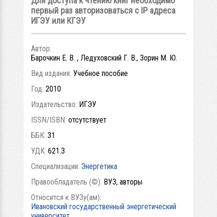
Для доступа к чтению книг необходимо
первый раз авторизоваться с IP адреса
ИГЭУ или КГЭУ
Автор:
Барочкин Е. В. , Ледуховский Г. В., Зорин М. Ю.
Вид издания:
Учебное пособие
Год:
2010
Издательство:
ИГЭУ
ISSN/ISBN:
отсутствует
ББК:
31
УДК:
621.3
Специализации:
Энергетика
Правообладатель (©):
ВУЗ, авторы
Относится к ВУЗу(ам):
Ивановский государственный энергетический
университет