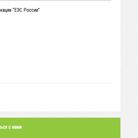
кации “ЕЭС России”
ься с нами