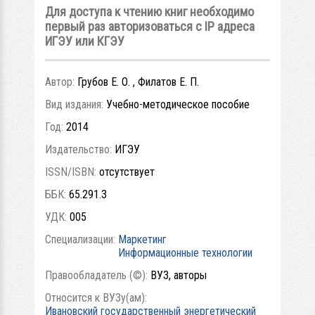
Для доступа к чтению книг необходимо
первый раз авторизоваться с IP адреса
ИГЭУ или КГЭУ
Автор:
Грубов Е. О. , Филатов Е. П.
Вид издания:
Учебно-методическое пособие
Год:
2014
Издательство:
ИГЭУ
ISSN/ISBN:
отсутствует
ББК:
65.291.3
УДК:
005
Специализации:
Маркетинг
Информационные технологии
Правообладатель (©):
ВУЗ, авторы
Относится к ВУЗу(ам):
Ивановский государственный энергетический