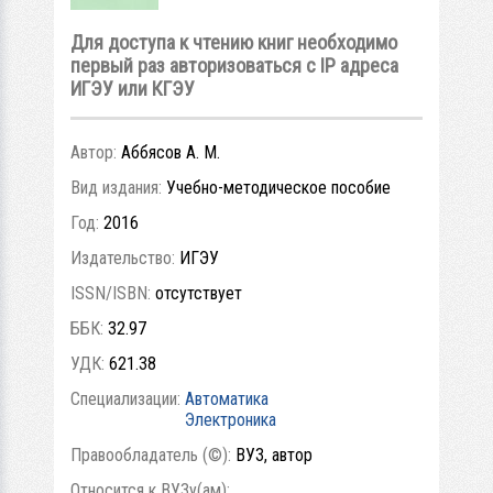
Для доступа к чтению книг необходимо
первый раз авторизоваться с IP адреса
ИГЭУ или КГЭУ
Автор:
Аббясов А. М.
Вид издания:
Учебно-методическое пособие
Год:
2016
Издательство:
ИГЭУ
ISSN/ISBN:
отсутствует
ББК:
32.97
УДК:
621.38
Специализации:
Автоматика
Электроника
Правообладатель (©):
ВУЗ, автор
Относится к ВУЗу(ам):