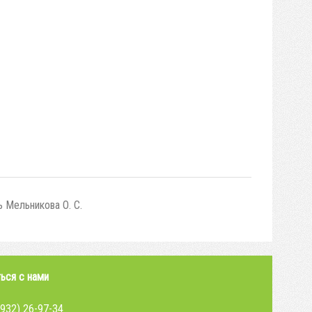
 Мельникова О. С.
ься с нами
4932) 26-97-34