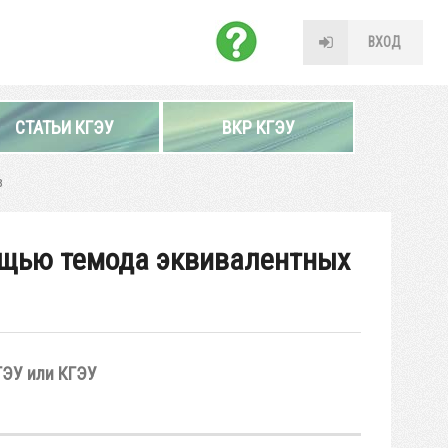
ВХОД
СТАТЬИ КГЭУ
ВКР КГЭУ
в
ощью темода эквивалентных
ГЭУ или КГЭУ