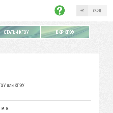
ВХОД
СТАТЬИ КГЭУ
ВКР КГЭУ
ГЭУ или КГЭУ
 М. В.