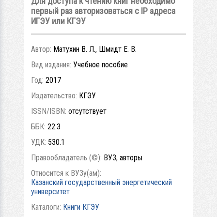
Для доступа к чтению книг необходимо
первый раз авторизоваться с IP адреса
ИГЭУ или КГЭУ
Автор:
Матухин В. Л., Шмидт Е. В.
Вид издания:
Учебное пособие
Год:
2017
Издательство:
КГЭУ
ISSN/ISBN:
отсутствует
ББК:
22.3
УДК:
530.1
Правообладатель (©):
ВУЗ, авторы
Относится к ВУЗу(ам):
Казанский государственный энергетический
университет
Каталоги:
Книги КГЭУ