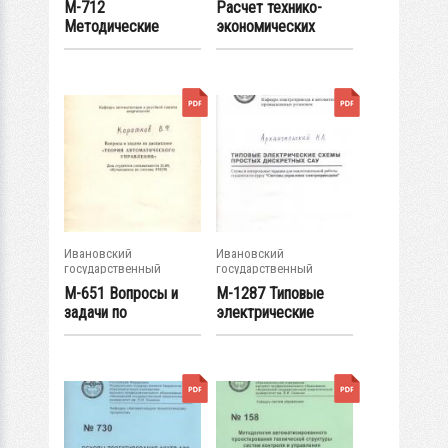
М-712
Расчет технико-
Методические
экономических
указания к
показателей...
лабораторным...
Ивановский
Ивановский
государственный
государственный
энергетический...
энергетический...
М-651 Вопросы и
М-1287 Типовые
задачи по
электрические
дисциплине
схемы простых...
"Теория...