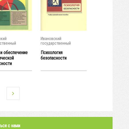
ский
Ивановский
ственный
государственный
ческий...
энергетический...
 и обеспечение
Психология
ической
безопасности
сности
ься с нами