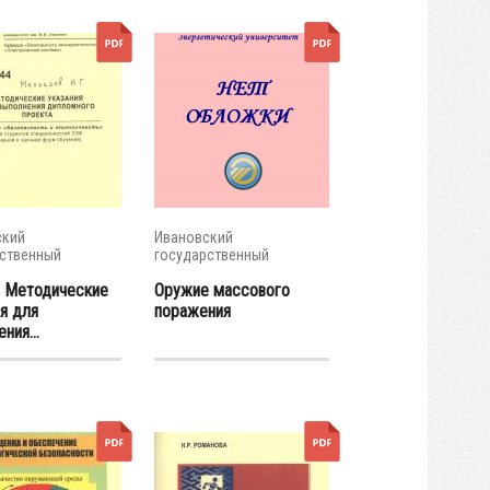
ский
Ивановский
ственный
государственный
ческий...
энергетический...
 Методические
Оружие массового
я для
поражения
ния...