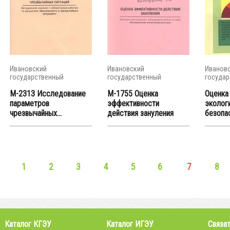
Ивановский
Ивановский
Иванов
государственный
государственный
государ
энергетический...
энергетический...
энергети
М-2313 Исследование
М-1755 Оценка
Оценка
параметров
эффективности
эколог
чрезвычайных...
действия зануления
безопа
1
2
3
4
5
6
7
8
Каталог КГЭУ
Каталог ИГЭУ
Связат