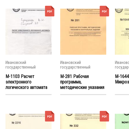
Ивановский
Ивановский
Иванов
государственный
государственный
государ
энергетический...
энергетический...
энергети
М-1103 Расчет
М-281 Рабочая
М-1644
электронного
программа,
Микроэ
логического автомата
методические указания
и...