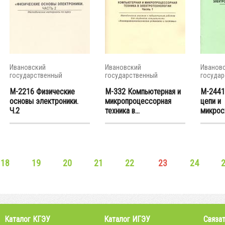
Ивановский
Ивановский
Иванов
государственный
государственный
государ
энергетический...
энергетический...
энергети
М-2216 Физические
М-332 Компьютерная и
М-2441
основы электроники.
микропроцессорная
цепи и
Ч.2
техника в...
микрос
18
19
20
21
22
23
24
Каталог КГЭУ
Каталог ИГЭУ
Связат