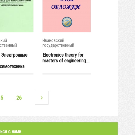
ский
Ивановский
ственный
государственный
ческий...
энергетический...
 Электронные
Electronics theory for
masters of engineering....
хемотехника
25
26
ься с нами