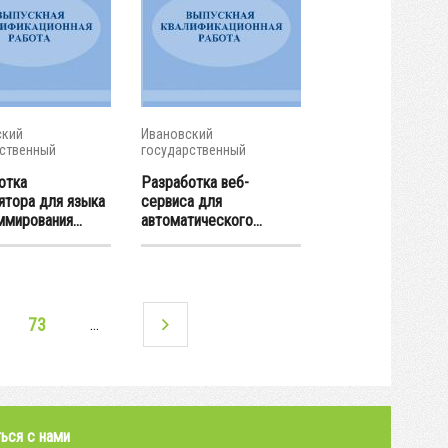
ский
Ивановский
ственный
государственный
ческий...
энергетический...
отка
Разработка веб-
ятора для языка
сервиса для
мирования...
автоматического...
73
…
ься с нами