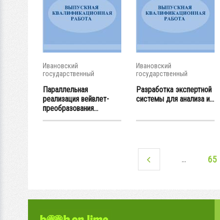
Ивановский
Ивановский
государственный
государственный
энергетический...
энергетический...
Параллельная
Разработка экспертной
реализация вейвлет-
системы для анализа и...
преобразования...
65
…