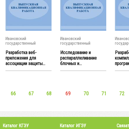
Ивановский
Ивановский
Иванов
государственный
государственный
государ
энергетический...
энергетический...
энергети
Разработка веб-
Исследование и
Разраб
приложения для
распараллеливание
компил
ассоциации защиты...
блочных и...
програм
66
67
68
69
70
71
72
Каталог КГЭУ
Каталог ИГЭУ
Связат